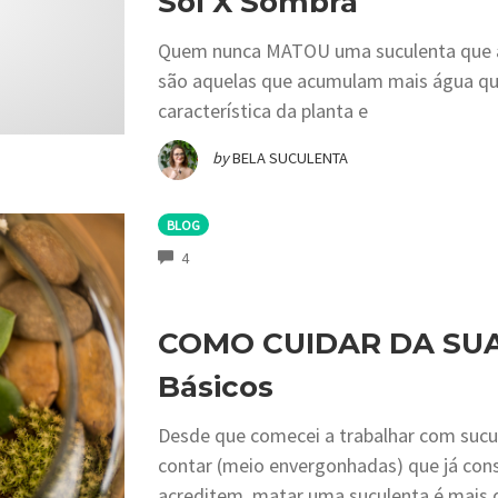
Sol X Sombra
Quem nunca MATOU uma suculenta que ati
são aquelas que acumulam mais água qu
característica da planta e
by
BELA SUCULENTA
BLOG
COMMENTS
4
COMO CUIDAR DA SUA
Básicos
Desde que comecei a trabalhar com sucu
contar (meio envergonhadas) que já con
acreditem, matar uma suculenta é mais di