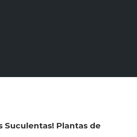
Suculentas! Plantas de