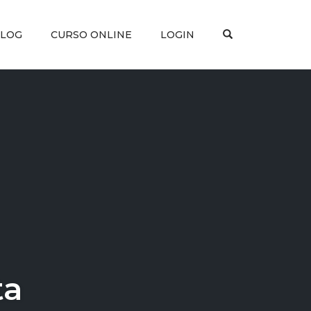
OPEN SEARCH
BLOG
CURSO ONLINE
LOGIN
ta