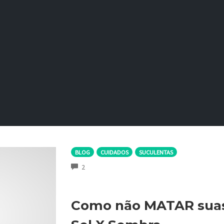
BLOG
CUIDADOS
SUCULENTAS
COMMENTS
2
Como não MATAR suas 