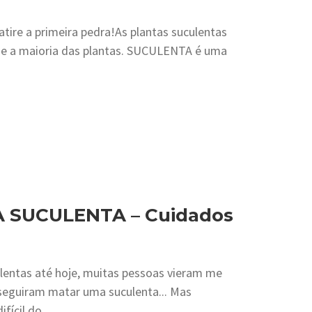
re a primeira pedra!As plantas suculentas
e a maioria das plantas. SUCULENTA é uma
 SUCULENTA – Cuidados
lentas até hoje, muitas pessoas vieram me
seguiram matar uma suculenta... Mas
fícil do