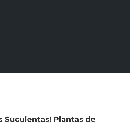
Suculentas! Plantas de