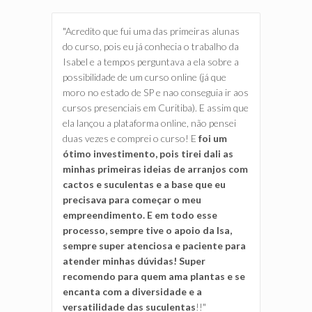
"Acredito que fui uma das primeiras alunas
do curso, pois eu já conhecia o trabalho da
Isabel e a tempos perguntava a ela sobre a
possibilidade de um curso online (já que
moro no estado de SP e nao conseguia ir aos
cursos presenciais em Curitiba). E assim que
ela lançou a plataforma online, não pensei
duas vezes e comprei o curso! E
foi um
ótimo investimento, pois tirei dali as
minhas primeiras ideias de arranjos com
cactos e suculentas e a base que eu
precisava para começar o meu
empreendimento. E em todo esse
processo, sempre tive o apoio da Isa,
sempre super atenciosa e paciente para
atender minhas dúvidas! Super
recomendo para quem ama plantas e se
encanta com a diversidade e a
versatilidade das suculentas
!!"